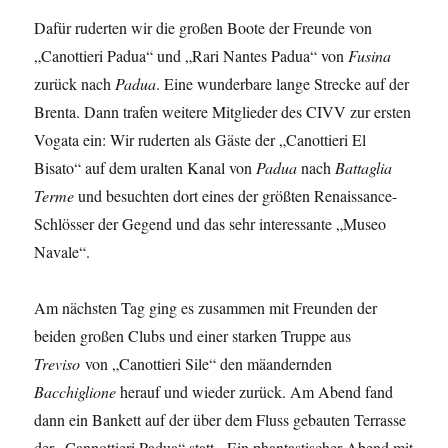
Dafür ruderten wir die großen Boote der Freunde von
„Canottieri Padua“ und „Rari Nantes Padua“ von
Fusina
zurück nach
Padua
. Eine wunderbare lange Strecke auf der
Brenta. Dann trafen weitere Mitglieder des CIVV zur ersten
Vogata ein: Wir ruderten als Gäste der „Canottieri El
Bisato“ auf dem uralten Kanal von
Padua
nach
Battaglia
Terme
und besuchten dort eines der größten Renaissance-
Schlösser der Gegend und das sehr interessante „Museo
Navale“.
Am nächsten Tag ging es zusammen mit Freunden der
beiden großen Clubs und einer starken Truppe aus
Treviso
von „Canottieri Sile“ den mäandernden
Bacchiglione
herauf und wieder zurück. Am Abend fand
dann ein Bankett auf der über dem Fluss gebauten Terrasse
der „Cannottieri Padua“ statt. Ein phantastischer Abend mit