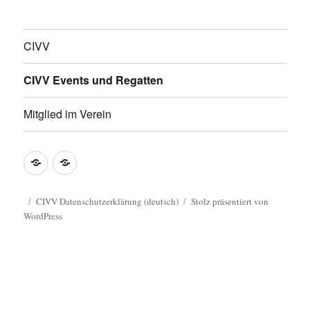
CIVV
CIVV Events und Regatten
Mitglied im Verein
CIVV
CIVV
Datenschutzerklärung
Privacy
(deutsch)
Policy
CIVV Datenschutzerklärung (deutsch)
Stolz präsentiert von
WordPress
Guide
(english)