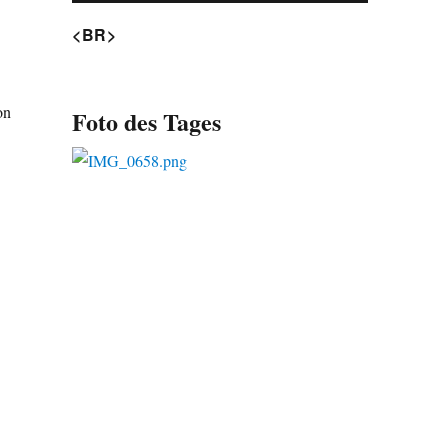
<BR>
on
Foto des Tages