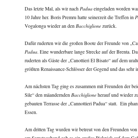
Das letzte Mal, als wir nach
Padua
eingeladen worden ware
10 Jahre her. Boris Premru hatte seinerzeit die Treffen in
P
Vogalonga wieder an den
Bacchiglione
zurück.
Dafür ruderten wir die großen Boote der Freunde von „C
Padua
. Eine wunderbare lange Strecke auf der Brenta. Da
ruderten als Gäste der „Canottieri El Bisato“ auf dem ura
größten Renaissance-Schlösser der Gegend und das sehr i
Am nächsten Tag ging es zusammen mit Freunden der bei
Sile“ den mäandernden
Bacchiglione
herauf und wieder z
gebauten Terrasse der „Cannottieri Padua“ statt. Ein ph
Essen.
Am dritten Tag wurden wir betreut von den Freunden von
am Samstagabend gab es ein großes Picknick auf dem Gelä