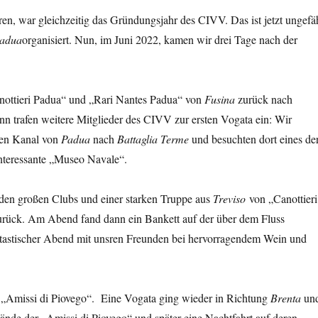
n, war gleichzeitig das Gründungsjahr des CIVV. Das ist jetzt ungefä
adua
organisiert. Nun, im Juni 2022, kamen wir drei Tage nach der
anottieri Padua“ und „Rari Nantes Padua“ von
Fusina
zurück nach
nn trafen weitere Mitglieder des CIVV zur ersten Vogata ein: Wir
lten Kanal von
Padua
nach
Battaglia Terme
und besuchten dort eines de
nteressante „Museo Navale“.
den großen Clubs und einer starken Truppe aus
Treviso
von „Canottieri
urück. Am Abend fand dann ein Bankett auf der über dem Fluss
antastischer Abend mit unsren Freunden bei hervorragendem Wein und
 „Amissi di Piovego“. Eine Vogata ging wieder in Richtung
Brenta
un
nde der „Amissi di Piovego“ und später eine Nachtfahrt auf deren