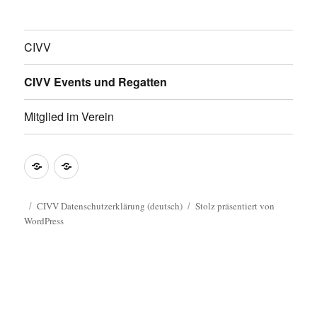
CIVV
CIVV Events und Regatten
Mitglied im Verein
CIVV
CIVV
Datenschutzerklärung
Privacy
(deutsch)
Policy
CIVV Datenschutzerklärung (deutsch)
Stolz präsentiert von
WordPress
Guide
(english)