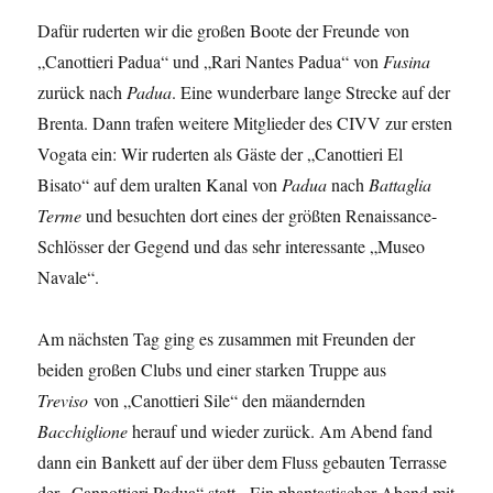
Dafür ruderten wir die großen Boote der Freunde von
„Canottieri Padua“ und „Rari Nantes Padua“ von
Fusina
zurück nach
Padua
. Eine wunderbare lange Strecke auf der
Brenta. Dann trafen weitere Mitglieder des CIVV zur ersten
Vogata ein: Wir ruderten als Gäste der „Canottieri El
Bisato“ auf dem uralten Kanal von
Padua
nach
Battaglia
Terme
und besuchten dort eines der größten Renaissance-
Schlösser der Gegend und das sehr interessante „Museo
Navale“.
Am nächsten Tag ging es zusammen mit Freunden der
beiden großen Clubs und einer starken Truppe aus
Treviso
von „Canottieri Sile“ den mäandernden
Bacchiglione
herauf und wieder zurück. Am Abend fand
dann ein Bankett auf der über dem Fluss gebauten Terrasse
der „Cannottieri Padua“ statt. Ein phantastischer Abend mit