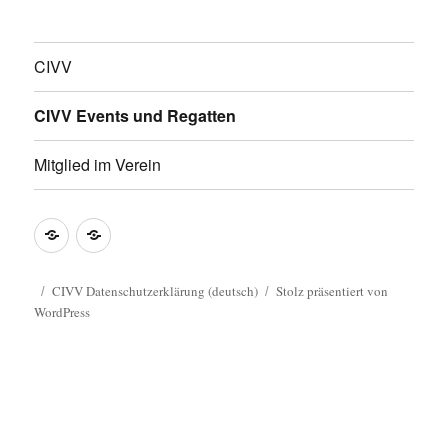
CIVV
CIVV Events und Regatten
Mitglied im Verein
CIVV
CIVV
Datenschutzerklärung
Privacy
(deutsch)
Policy
CIVV Datenschutzerklärung (deutsch)
Stolz präsentiert von
WordPress
Guide
(english)