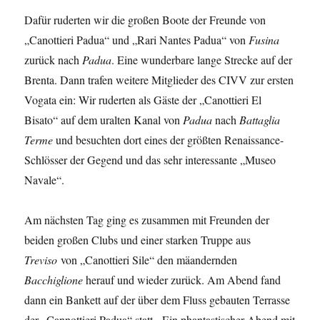
Dafür ruderten wir die großen Boote der Freunde von
„Canottieri Padua“ und „Rari Nantes Padua“ von
Fusina
zurück nach
Padua
. Eine wunderbare lange Strecke auf der
Brenta. Dann trafen weitere Mitglieder des CIVV zur ersten
Vogata ein: Wir ruderten als Gäste der „Canottieri El
Bisato“ auf dem uralten Kanal von
Padua
nach
Battaglia
Terme
und besuchten dort eines der größten Renaissance-
Schlösser der Gegend und das sehr interessante „Museo
Navale“.
Am nächsten Tag ging es zusammen mit Freunden der
beiden großen Clubs und einer starken Truppe aus
Treviso
von „Canottieri Sile“ den mäandernden
Bacchiglione
herauf und wieder zurück. Am Abend fand
dann ein Bankett auf der über dem Fluss gebauten Terrasse
der „Cannottieri Padua“ statt. Ein phantastischer Abend mit