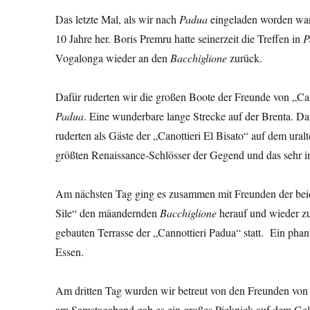
Das letzte Mal, als wir nach
Padua
eingeladen worden ware
10 Jahre her. Boris Premru hatte seinerzeit die Treffen in
P
Vogalonga wieder an den
Bacchiglione
zurück.
Dafür ruderten wir die großen Boote der Freunde von „C
Padua
. Eine wunderbare lange Strecke auf der Brenta. Da
ruderten als Gäste der „Canottieri El Bisato“ auf dem ura
größten Renaissance-Schlösser der Gegend und das sehr i
Am nächsten Tag ging es zusammen mit Freunden der bei
Sile“ den mäandernden
Bacchiglione
herauf und wieder z
gebauten Terrasse der „Cannottieri Padua“ statt. Ein ph
Essen.
Am dritten Tag wurden wir betreut von den Freunden von
am Samstagabend gab es ein großes Picknick auf dem Gelä