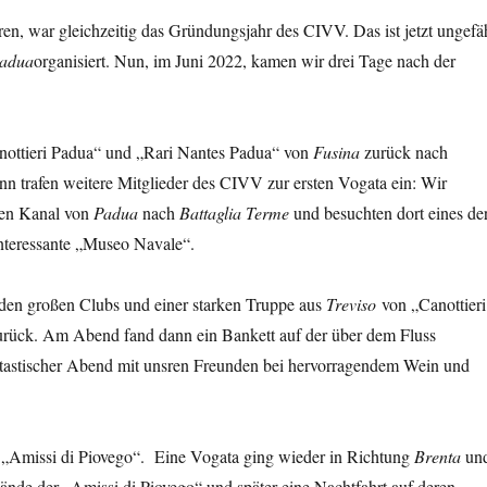
n, war gleichzeitig das Gründungsjahr des CIVV. Das ist jetzt ungefä
adua
organisiert. Nun, im Juni 2022, kamen wir drei Tage nach der
anottieri Padua“ und „Rari Nantes Padua“ von
Fusina
zurück nach
nn trafen weitere Mitglieder des CIVV zur ersten Vogata ein: Wir
lten Kanal von
Padua
nach
Battaglia Terme
und besuchten dort eines de
nteressante „Museo Navale“.
den großen Clubs und einer starken Truppe aus
Treviso
von „Canottieri
urück. Am Abend fand dann ein Bankett auf der über dem Fluss
antastischer Abend mit unsren Freunden bei hervorragendem Wein und
 „Amissi di Piovego“. Eine Vogata ging wieder in Richtung
Brenta
un
nde der „Amissi di Piovego“ und später eine Nachtfahrt auf deren