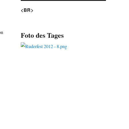
<BR>
on
Foto des Tages