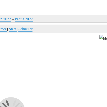
en 2022
»
Padua 2022
amer
|
Start
|
Schneller