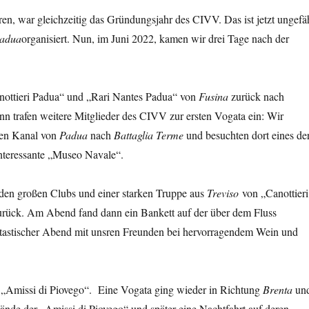
n, war gleichzeitig das Gründungsjahr des CIVV. Das ist jetzt ungefä
adua
organisiert. Nun, im Juni 2022, kamen wir drei Tage nach der
anottieri Padua“ und „Rari Nantes Padua“ von
Fusina
zurück nach
nn trafen weitere Mitglieder des CIVV zur ersten Vogata ein: Wir
lten Kanal von
Padua
nach
Battaglia Terme
und besuchten dort eines de
nteressante „Museo Navale“.
den großen Clubs und einer starken Truppe aus
Treviso
von „Canottieri
urück. Am Abend fand dann ein Bankett auf der über dem Fluss
antastischer Abend mit unsren Freunden bei hervorragendem Wein und
 „Amissi di Piovego“. Eine Vogata ging wieder in Richtung
Brenta
un
nde der „Amissi di Piovego“ und später eine Nachtfahrt auf deren