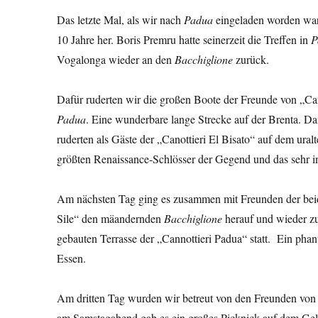
Das letzte Mal, als wir nach
Padua
eingeladen worden ware
10 Jahre her. Boris Premru hatte seinerzeit die Treffen in
P
Vogalonga wieder an den
Bacchiglione
zurück.
Dafür ruderten wir die großen Boote der Freunde von „C
Padua
. Eine wunderbare lange Strecke auf der Brenta. Da
ruderten als Gäste der „Canottieri El Bisato“ auf dem ura
größten Renaissance-Schlösser der Gegend und das sehr i
Am nächsten Tag ging es zusammen mit Freunden der bei
Sile“ den mäandernden
Bacchiglione
herauf und wieder z
gebauten Terrasse der „Cannottieri Padua“ statt. Ein ph
Essen.
Am dritten Tag wurden wir betreut von den Freunden von
am Samstagabend gab es ein großes Picknick auf dem Gelä