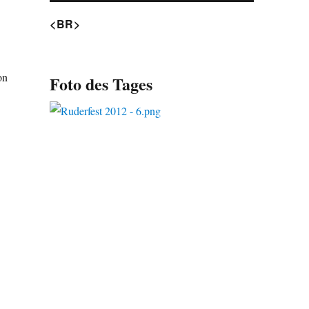
<BR>
on
Foto des Tages