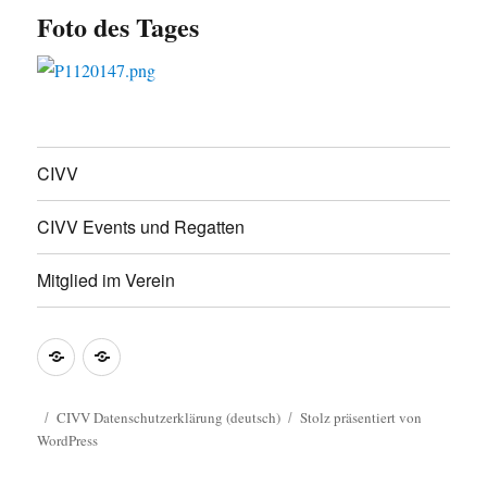
Foto des Tages
CIVV
CIVV Events und Regatten
Mitglied im Verein
CIVV
CIVV
Datenschutzerklärung
Privacy
(deutsch)
Policy
CIVV Datenschutzerklärung (deutsch)
Stolz präsentiert von
WordPress
Guide
(english)