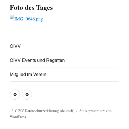
Foto des Tages
CIVV
CIVV Events und Regatten
Mitglied im Verein
CIVV
CIVV
Datenschutzerklärung
Privacy
(deutsch)
Policy
CIVV Datenschutzerklärung (deutsch)
Stolz präsentiert von
WordPress
Guide
(english)