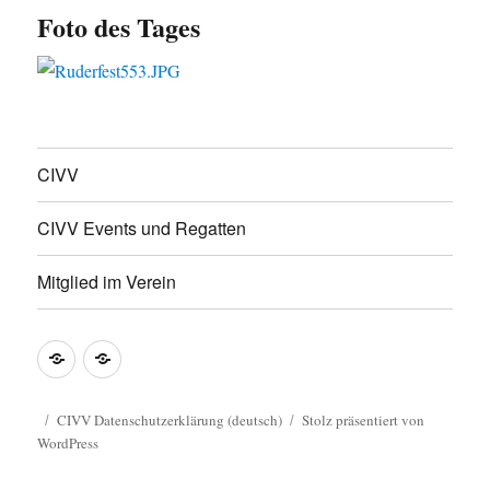
Foto des Tages
CIVV
CIVV Events und Regatten
Mitglied im Verein
CIVV
CIVV
Datenschutzerklärung
Privacy
(deutsch)
Policy
CIVV Datenschutzerklärung (deutsch)
Stolz präsentiert von
WordPress
Guide
(english)